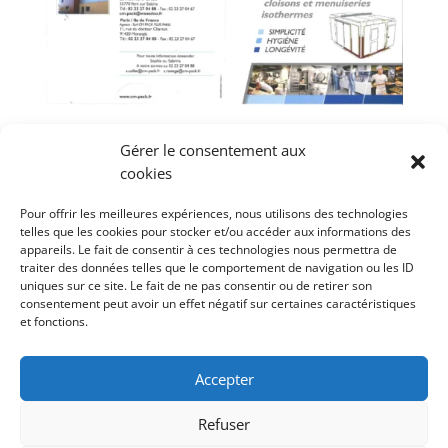
Gérer le consentement aux
cookies
Pour offrir les meilleures expériences, nous utilisons des technologies
telles que les cookies pour stocker et/ou accéder aux informations des
appareils. Le fait de consentir à ces technologies nous permettra de
traiter des données telles que le comportement de navigation ou les ID
CONTACT
uniques sur ce site. Le fait de ne pas consentir ou de retirer son
consentement peut avoir un effet négatif sur certaines caractéristiques
Tèl : 02 23 27 04 88
et fonctions.
CM PACK
ZA Vern Val d’Orson
Accepter
35770 Vern sur Seiche
Refuser