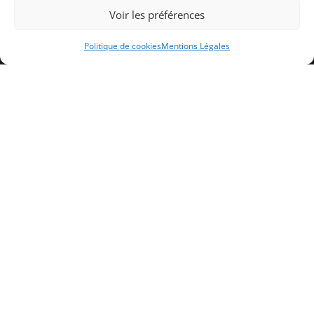
ISOLATION FRIGORIFIQUE
Voir les préférences
Politique de cookies
Mentions Légales
PLAN
Cliquez pour accepter les cookies
marketing et activer ce contenu